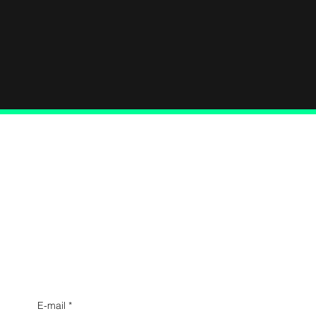
Conecte-se conosco
E-mail
*