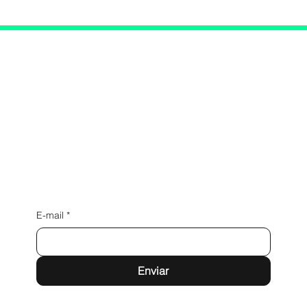
Conecte-se conosco
E-mail
*
Enviar