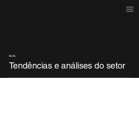
BLOG
Tendências e análises do setor
Ainda não há posts publicados
nesse idioma
Assim que novos posts forem publicados, você
poderá vê-los aqui.